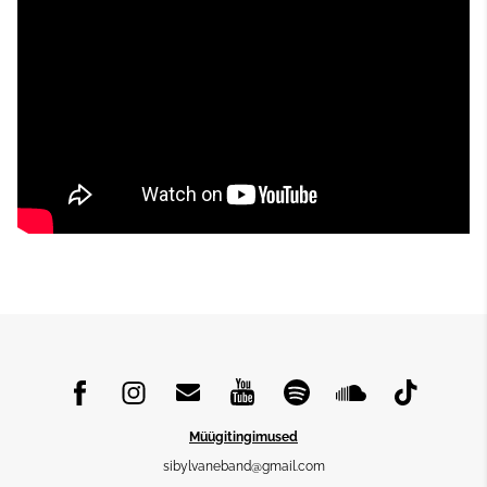
Müügitingimused
sibylvaneband@gmail.com