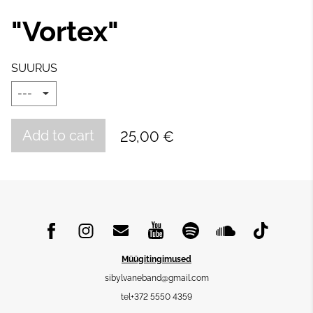
"Vortex"
SUURUS
Add to cart
25,00 €
Müügitingimused
sibylvaneband@gmail.com
tel+372 5550 4359