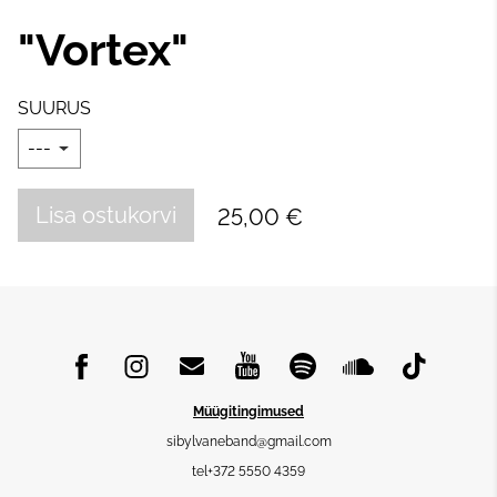
"Vortex"
SUURUS
Lisa ostukorvi
25,00 €
Müügitingimused
sibylvaneband@gmail.com
tel+372 5550 4359