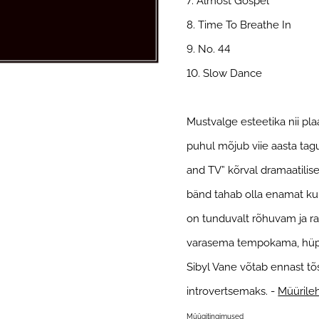
7. Almost Gospel
8. Time To Breathe In
9. No. 44
10. Slow Dance
Mustvalge esteetika nii pl
puhul mõjub viie aasta ta
and TV” kõrval dramaatilis
bänd tahab olla enamat kui
on tunduvalt rõhuvam ja ra
varasema tempokama, hüple
Sibyl Vane võtab ennast t
introvertsemaks. -
Müürile
Müügitingimused