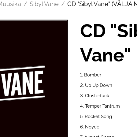
Muusika
/
Sibyl Vane
/
CD "Sibyl Vane" (VÄLJ
CD "Si
Vane"
1. Bomber
2. Up Up Down
3. Clusterfuck
4. Temper Tantrum
5. Rocket Song
6. Noyee