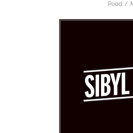
Pood
/