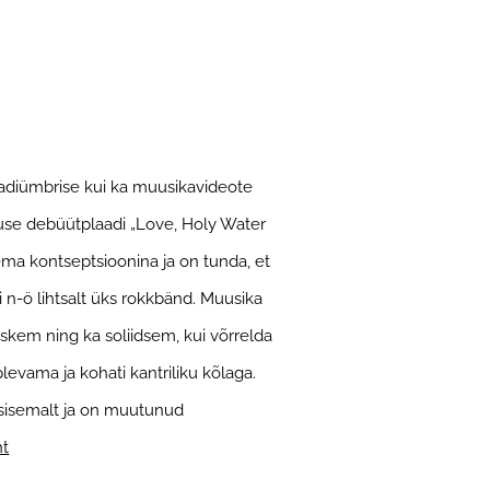
aadiümbrise kui ka muusikavideote
guse debüütplaadi „Love, Holy Water
ema kontseptsioonina ja on tunda, et
 n-ö lihtsalt üks rokkbänd. Muusika
skem ning ka soliidsem, kui võrrelda
vama ja kohati kantriliku kõlaga.
õsisemalt ja on muutunud
ht