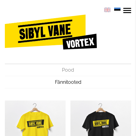
Pood
Fännitooted