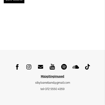
Müügitingimused
sibylvaneband@gmail.com
tel+372 5550 4359