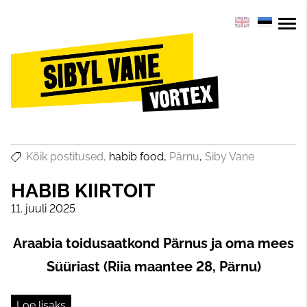
Kõik postitused
habib food
Pärnu
Siby Vane
HABIB KIIRTOIT
11. juuli 2025
Araabia toidusaatkond Pärnus ja oma mees
Süüriast (Riia maantee 28, Pärnu)
Loe lisaks