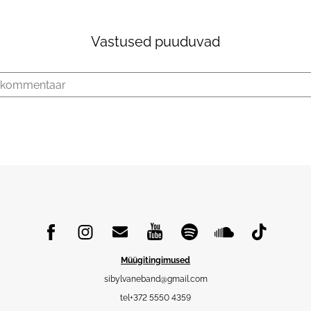
Vastused puuduvad
Müügitingimused
sibylvaneband@gmail.com
tel+372 5550 4359