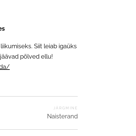
es
ikumiseks. Siit leiab igaüks
jäävad põlved ellu!
ada/
JÄRGMINE
Naisterand