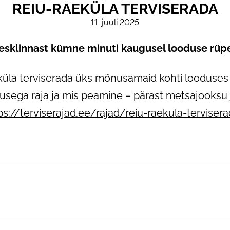
REIU-RAEKÜLA TERVISERADA
11. juuli 2025
esklinnast kümne minuti kaugusel looduse rüp
küla terviserada üks mõnusamaid kohti looduses li
usega raja ja mis peamine – pärast metsajooksu 
ps://terviserajad.ee/rajad/reiu-raekula-terviser