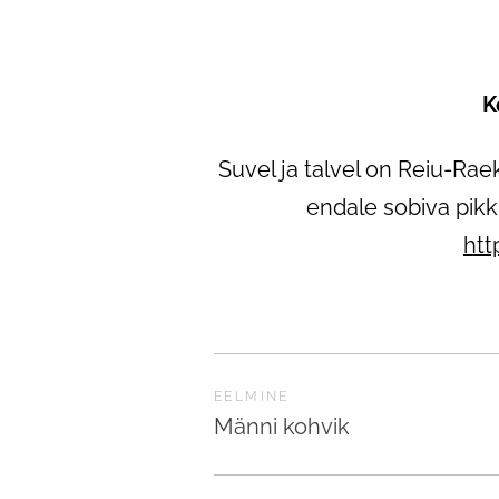
K
Suvel ja talvel on Reiu-Rae
endale sobiva pikk
htt
EELMINE
Männi kohvik