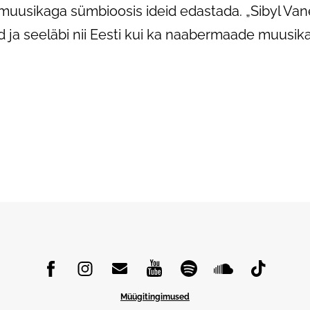
i muusikaga sümbioosis ideid edastada. „Sibyl Van
d ja seeläbi nii Eesti kui ka naabermaade muusik
Müügitingimused