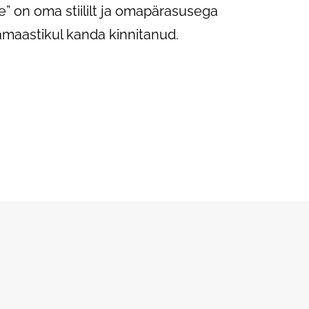
e” on oma stiililt ja omapärasusega
amaastikul kanda kinnitanud.