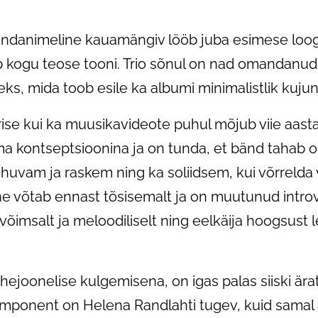
ud endanimeline kauamängiv lööb juba esimese loo
kogu teose tooni. Trio sõnul on nad omandanud
s, mida toob esile ka albumi minimalistlik kuju
rise kui ka muusikavideote puhul mõjub viie aast
a kontseptsioonina ja on tunda, et bänd tahab ol
õhuvam ja raskem ning ka soliidsem, kui võrre
 Vane võtab ennast tõsisemalt ja on muutunud int
imsalt ja meloodiliselt ning eelkäija hoogsust le
joonelise kulgemisena, on igas palas siiski äratu
omponent on Helena Randlahti tugev, kuid samal a