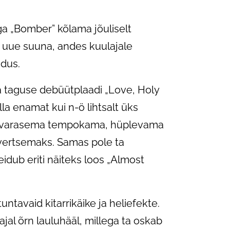
ga „Bomber” kõlama jõuliselt
 uue suuna, andes kuulajale
ndus.
a taguse debüütplaadi „Love, Holy
la enamat kui n-ö lihtsalt üks
lda varasema tempokama, hüplevama
rovertsemaks. Samas pole ta
idub eriti näiteks loos „Almost
ntavaid kitarrikäike ja heliefekte.
jal õrn lauluhääl, millega ta oskab