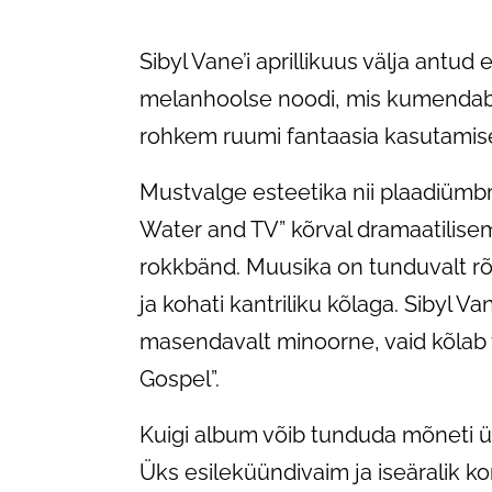
Sibyl Vane’i aprillikuus välja ant
melanhoolse noodi, mis kumendab 
rohkem ruumi fantaasia kasutamisek
Mustvalge esteetika nii plaadiümb
Water and TV” kõrval dramaatilisem
rokkbänd. Muusika on tunduvalt r
ja kohati kantriliku kõlaga. Sibyl
masendavalt minoorne, vaid kõlab võ
Gospel”.
Kuigi album võib tunduda mõneti ühe
Üks esileküündivaim ja iseäralik k