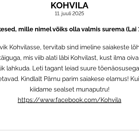
KOHVILA
11. juuli 2025
esed, mille nimel võiks olla valmis surema (Lai
ik Kohvilasse, tervitab sind imeline saiakeste 
guga, mis viib alati läbi Kohvilast, kust ilma oiv
ik lahkuda. Leti tagant leiad suure tõenäosuseg
tavad. Kindlalt Pärnu parim saiakese elamus! Kui
kiidame sealset munaputru!
https://www.facebook.com/Kohvila