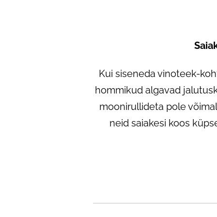
Saiak
Kui siseneda vinoteek-kohv
hommikud algavad jalutuskäi
moonirullideta pole võimal
neid saiakesi koos küpse